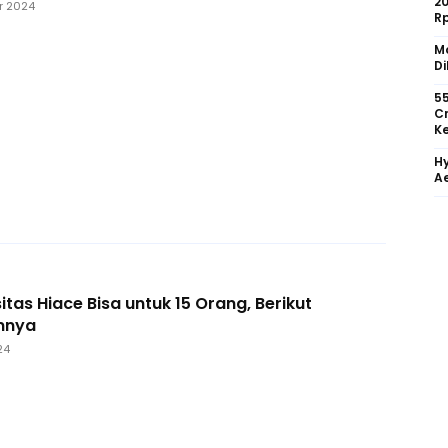
2
r 2024
R
Mo
Di
55
Cr
Ke
Hy
Ae
tas Hiace Bisa untuk 15 Orang, Berikut
nnya
24