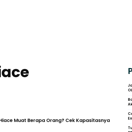
iace
Ja
O
Bo
Ak
Ca
Em
 Hiace Muat Berapa Orang? Cek Kapasitasnya
Tu