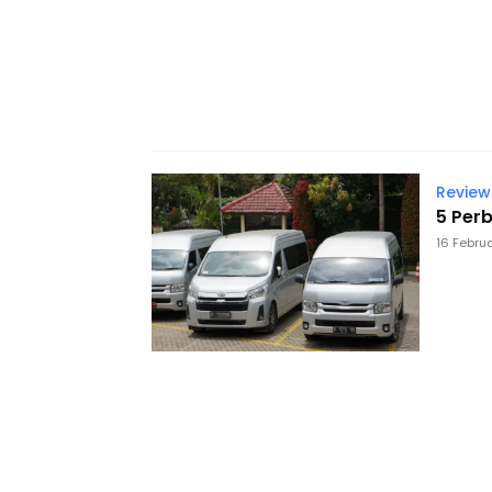
Review
5 Per
16 Febru