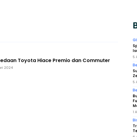
B
GI
Sp
Is
5 
bedaan Toyota Hiace Premio dan Commuter
Be
ari 2024
Su
Ze
5 
Be
Bu
F
Me
1 
Bi
Tr
Te