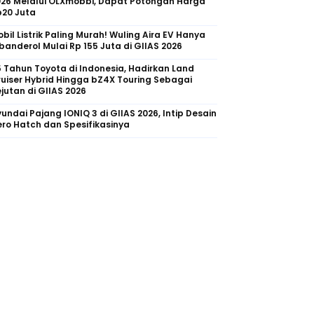
026 Melalui OLXmobbi, Dapat Potongan Harga
p20 Juta
bil Listrik Paling Murah! Wuling Aira EV Hanya
banderol Mulai Rp 155 Juta di GIIAS 2026
 Tahun Toyota di Indonesia, Hadirkan Land
uiser Hybrid Hingga bZ4X Touring Sebagai
jutan di GIIAS 2026
undai Pajang IONIQ 3 di GIIAS 2026, Intip Desain
ro Hatch dan Spesifikasinya