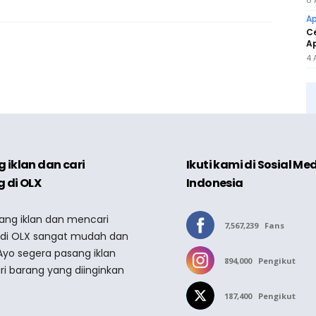
6 
Ap
Ce
Ap
4 
 iklan dan cari
Ikuti kami di Sosial Me
 di OLX
Indonesia
sang iklan dan mencari
7,567,239
Fans
 di OLX sangat mudah dan
Ayo segera pasang iklan
894,000
Pengikut
ri barang yang diinginkan
187,400
Pengikut