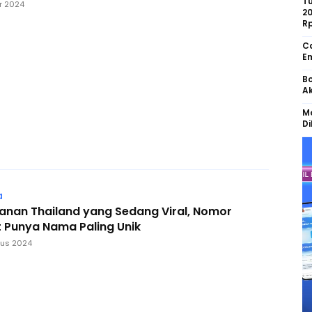
Tu
r 2024
2
R
Ca
Em
Bo
Ak
Mo
Di
a
anan Thailand yang Sedang Viral, Nomor
 Punya Nama Paling Unik
tus 2024