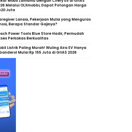
kar Mobil Lamamu dengan Chery E5 di GIIAS
026 Melalui OLXmobbi, Dapat Potongan Harga
p20 Juta
regiver Lansia, Pekerjaan Mulia yang Menguras
osi, Berapa Standar Gajinya?
sch Power Tools Blue Store Hadir, Permudah
ses Perkakas Berkualitas
bil Listrik Paling Murah! Wuling Aira EV Hanya
banderol Mulai Rp 155 Juta di GIIAS 2026