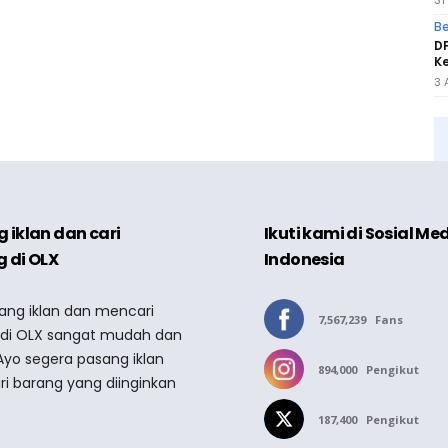
31
Be
D
Ke
3 
 iklan dan cari
Ikuti kami di Sosial Me
 di OLX
Indonesia
sang iklan dan mencari
7,567,239
Fans
 di OLX sangat mudah dan
Ayo segera pasang iklan
894,000
Pengikut
ri barang yang diinginkan
187,400
Pengikut