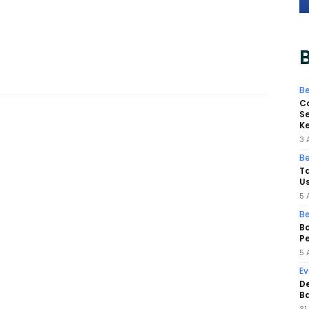
B
Be
Co
Se
K
3 
Be
Ta
Us
5 
Be
Bo
Pe
5 
Ev
D
Ba