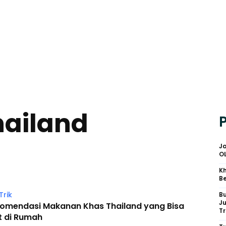
ailand
Ja
O
Kh
Be
Trik
B
J
komendasi Makanan Khas Thailand yang Bisa
Tr
t di Rumah