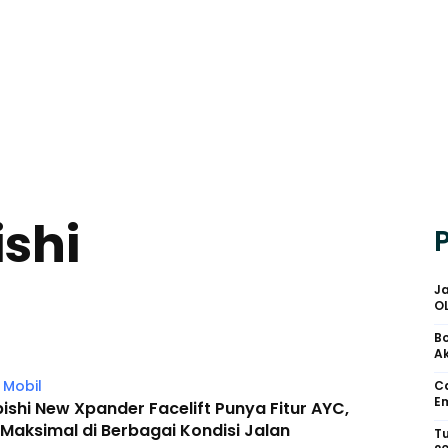
shi
Ja
O
Bo
Ak
 Mobil
Ca
Em
ishi New Xpander Facelift Punya Fitur AYC,
 Maksimal di Berbagai Kondisi Jalan
Tu