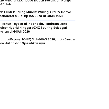
026 Melalui OLXmobbi, Dapat Potongan Harga
p20 Juta
bil Listrik Paling Murah! Wuling Aira EV Hanya
banderol Mulai Rp 155 Juta di GIIAS 2026
 Tahun Toyota di Indonesia, Hadirkan Land
uiser Hybrid Hingga bZ4X Touring Sebagai
jutan di GIIAS 2026
undai Pajang IONIQ 3 di GIIAS 2026, Intip Desain
ro Hatch dan Spesifikasinya