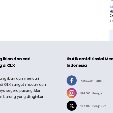
1 
GI
Mi
Co
3 
 iklan dan cari
Ikuti kami di Sosial Me
 di OLX
Indonesia
sang iklan dan mencari
7,567,239
Fans
 di OLX sangat mudah dan
Ayo segera pasang iklan
894,000
Pengikut
ri barang yang diinginkan
187,400
Pengikut