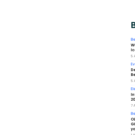
B
Be
W
Ic
5 
Ev
De
B
5 
El
In
20
7 
Be
OL
GI
ya