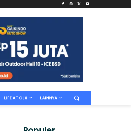
LIFE AT OLX
LAINNYA
Populer.