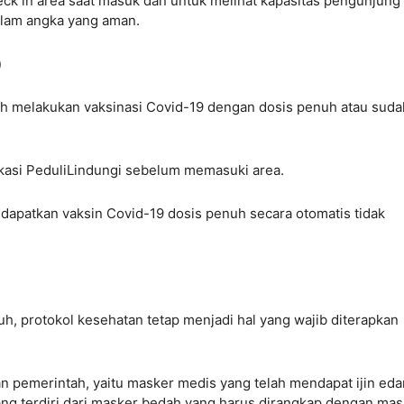
eck in area saat masuk dan untuk melihat kapasitas pengunjung
alam angka yang aman.
)
ah melakukan vaksinasi Covid-19 dengan dosis penuh atau suda
likasi PeduliLindungi sebelum memasuki area.
apatkan vaksin Covid-19 dosis penuh secara otomatis tidak
h, protokol kesehatan tetap menjadi hal yang wajib diterapkan
 pemerintah, yaitu masker medis yang telah mendapat ijin eda
ng terdiri dari masker bedah yang harus dirangkap dengan mas