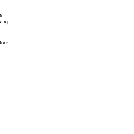
a
rang
tore