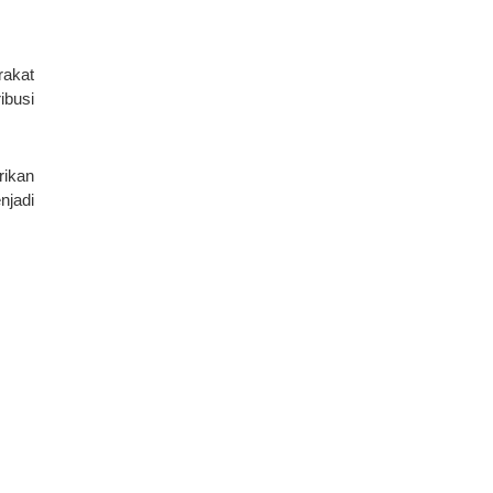
rakat
ibusi
rikan
njadi