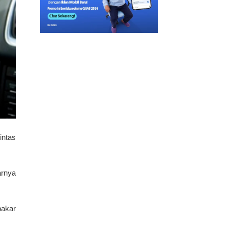
intas
arnya
bakar