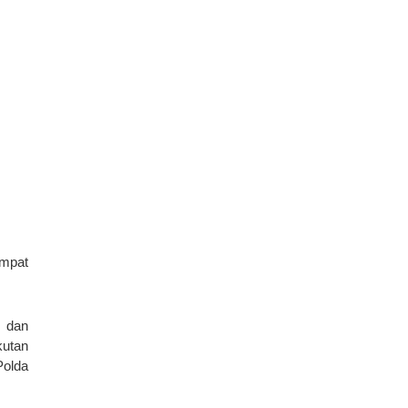
empat
s dan
kutan
Polda