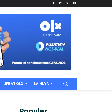
LIFE AT OLX
LAINNYA
Populer.