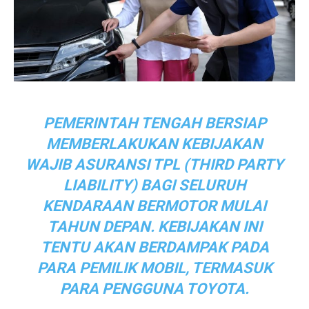
PEMERINTAH TENGAH BERSIAP
MEMBERLAKUKAN KEBIJAKAN
WAJIB ASURANSI TPL (THIRD PARTY
LIABILITY) BAGI SELURUH
KENDARAAN BERMOTOR MULAI
TAHUN DEPAN. KEBIJAKAN INI
TENTU AKAN BERDAMPAK PADA
PARA PEMILIK MOBIL, TERMASUK
PARA PENGGUNA TOYOTA.