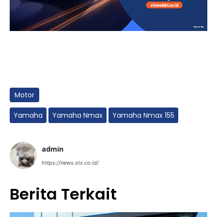
Motor
Yamaha
Yamaha Nmax
Yamaha Nmax 155
admin
https://news.olx.co.id/
Berita Terkait