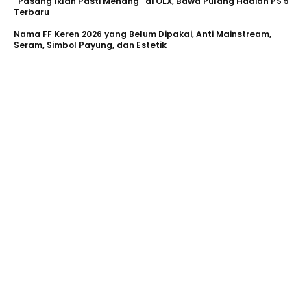
“Pasang Iklan Pasti Menang” di OLX, Bawa Pulang Hadiah PS 5
Terbaru
Nama FF Keren 2026 yang Belum Dipakai, Anti Mainstream,
Seram, Simbol Payung, dan Estetik