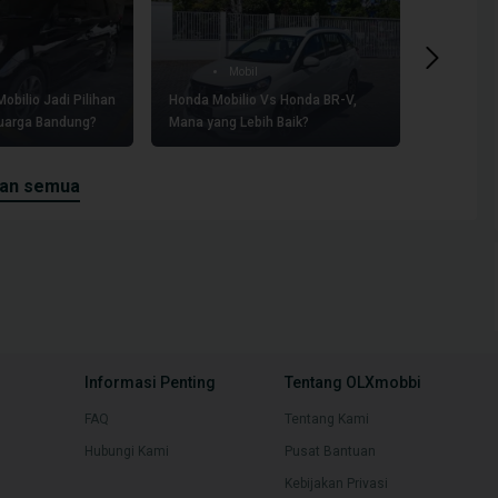
Mobil
bilio Jadi Pilihan
Honda Mobilio Vs Honda BR-V,
Komparasi
luarga Bandung?
Mana yang Lebih Baik?
V, Mana y
Untukmu?
kan semua
Informasi Penting
Tentang OLXmobbi
FAQ
Tentang Kami
Hubungi Kami
Pusat Bantuan
Kebijakan Privasi