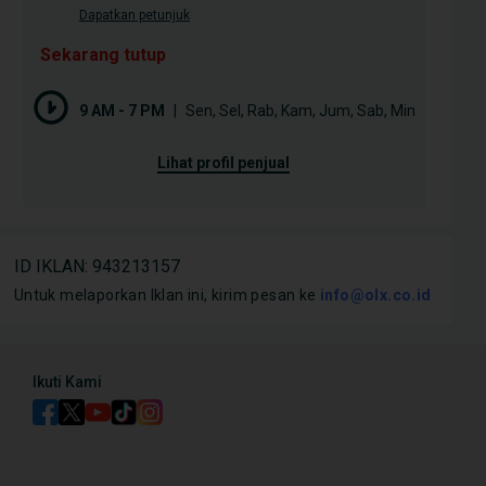
Dapatkan petunjuk
Sekarang tutup
Tips & Trik
Mobil
 Honda Mobilio dan BR-
Perbedaan 6 Tipe Honda Mobilio,
Moda
9 AM - 7 PM
|
Sen
,
Sel
,
Rab
,
Kam
,
Jum
,
Sab
,
Min
ang Lebih Cocok
dari S Hingga RS CVT
Ini 
Mobi
lihat profil penjual
ID IKLAN
:
943213157
Untuk melaporkan Iklan ini, kirim pesan ke
info@olx.co.id
Ikuti Kami