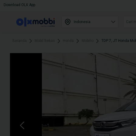
Download OLX App
Beranda
Mobil Bekas
Honda
Mobilio
TDP 7, JT Honda Mob