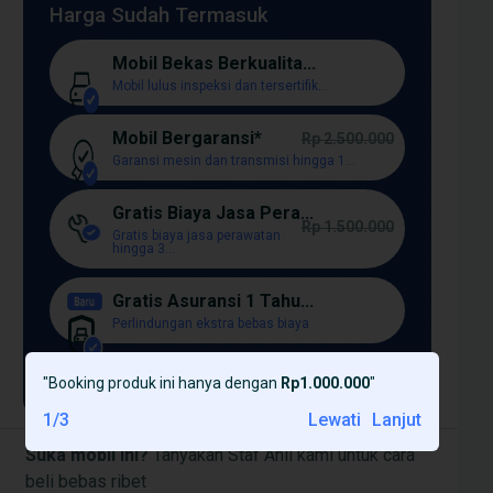
Harga Sudah Termasuk
Mobil Bekas Berkualita...
Mobil lulus inspeksi dan tersertifik...
Mobil Bergaransi*
Rp 2.500.000
Garansi mesin dan transmisi hingga 1...
Gratis Biaya Jasa Pera...
Rp 1.500.000
Gratis biaya jasa perawatan
hingga 3...
Gratis Asuransi 1 Tahu...
Perlindungan ekstra bebas biaya
Lagi [+]
"
Booking produk ini hanya dengan
Rp1.000.000
"
1
/
3
Lewati
Lanjut
Suka mobil ini?
Tanyakan Staf Ahli kami untuk cara
beli bebas ribet