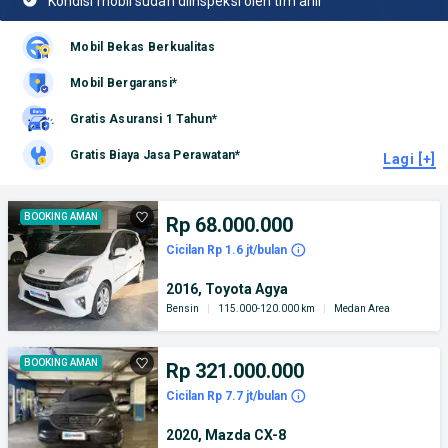
Kondisi mobil sudah diinspeksi oleh tim ahli
Mobil Bekas Berkualitas
Mobil Bergaransi*
Gratis Asuransi 1 Tahun*
Gratis Biaya Jasa Perawatan*
Lagi [+]
BOOKING AMAN
Rp 68.000.000
Cicilan Rp 1.6 jt/bulan
2016, Toyota Agya
Bensin
|
115.000-120.000 km
|
Medan Area
BOOKING AMAN
Rp 321.000.000
Cicilan Rp 7.7 jt/bulan
2020, Mazda CX-8