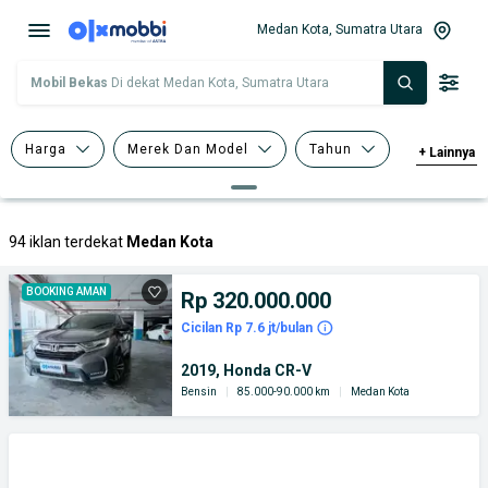
Medan Kota, Sumatra Utara
Mobil Bekas
Di dekat Medan Kota, Sumatra Utara
Harga
Merek Dan Model
Tahun
+
Lainnya
Tipe Bodi
94 iklan terdekat
Medan Kota
BOOKING AMAN
Rp 320.000.000
Cicilan Rp 7.6 jt/bulan
2019, Honda CR-V
Bensin
|
85.000-90.000 km
|
Medan Kota