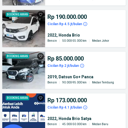
BOOKING AMAN
Rp 190.000.000
Cicilan Rp 4.5 jt/bulan
2022, Honda Brio
Bensin
|
50.000-55.000 km
|
Medan Johor
BOOKING AMAN
Rp 85.000.000
Cicilan Rp 2 jt/bulan
2019, Datsun Go+ Panca
Bensin
|
90.000-95.000 km
|
Medan Tembung
BOOKING AMAN
Rp 173.000.000
Cicilan Rp 4.1 jt/bulan
2022, Honda Brio Satya
Bensin
|
45.000-50.000 km
|
Medan Baru