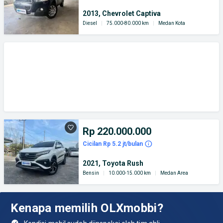
2013, Chevrolet Captiva
Diesel
|
75.000-80.000 km
|
Medan Kota
Rp 220.000.000
Cicilan Rp 5.2 jt/bulan
2021, Toyota Rush
Bensin
|
10.000-15.000 km
|
Medan Area
Kenapa memilih OLXmobbi?