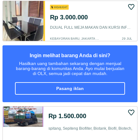
Rp 3.000.000
DIJUAL FULL MEJA MAKAN DAN KURSI INFORMA HITAM
KEBAYORAN BARU, JAKARTA SELATAN
29 JUL
Ingin melihat barang Anda di sini?
Hasilkan uang tambahan sekarang dengan menjual
barang-barang di komunitas Anda. Ayo mulai berjualan
di OLX, semua jadi cepat dan mudah.
pasang iklan
Rp 1.500.000
spitang, Sepiteng Biofilter, Biotank, Biofil, Biotech,