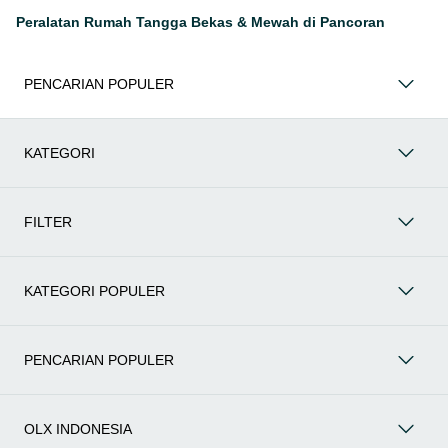
Furnitur & Dekorasi Rumah
:
Untuk menciptakan suasana
Peralatan Rumah Tangga Bekas & Mewah di Pancoran
rumah yang nyaman dan estetik, jelajahi furnitur & dekorasi
rumah bekas di OLX. Anda akan menemukan sofa, meja,
kursi, hingga berbagai hiasan dinding yang masih bagus dan
PENCARIAN POPULER
layak pakai. Seringkali, barang-barang ini dijual kembali
karena pemiliknya ingin mengubah tema ruangan atau
pindah rumah, jadi Anda bisa mendapatkan item berkualitas
tinggi dengan harga yang sangat bersahabat.
KATEGORI
Kebutuhan Taman &
Outdoor
:
Lengkapi area luar
rumahmu dengan kebutuhan taman &
outdoor
bekas dari
OLX. Anda bisa menemukan set kursi taman, pot bunga, alat
FILTER
berkebun, hingga dekorasi luar ruangan lainnya yang masih
fungsional. Barang-barang ini sering dijual karena sudah
tidak digunakan atau pemiliknya pindah, memberikanmu
KATEGORI POPULER
kesempatan untuk membuat halaman lebih hidup tanpa
harus mengeluarkan banyak biaya.
Elektronik Rumah Tangga
:
Modernisasi rumahmu dengan
elektronik rumah tangga bekas yang fungsional dari OLX.
PENCARIAN POPULER
Banyak kulkas, mesin cuci, televisi, hingga
microwave
yang
dijual dengan kondisi sangat baik karena pemiliknya
upgrade
ke model terbaru atau pindah. Ini adalah cara cerdas untuk
OLX INDONESIA
mendapatkan perangkat elektronik penting dengan harga