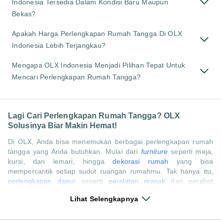
Indonesia Tersedia Dalam Kondisi Baru Maupun
Bekas?
Apakah Harga Perlengkapan Rumah Tangga Di OLX
Indonesia Lebih Terjangkau?
Mengapa OLX Indonesia Menjadi Pilihan Tepat Untuk
Mencari Perlengkapan Rumah Tangga?
Lagi Cari Perlengkapan Rumah Tangga? OLX
Solusinya Biar Makin Hemat!
Di OLX, Anda bisa menemukan berbagai perlengkapan rumah
tangga yang Anda butuhkan. Mulai dari
furniture
seperti meja,
kursi, dan lemari, hingga
dekorasi rumah
yang bisa
mempercantik setiap sudut ruangan rumahmu. Tak hanya itu,
perlengkapan dapur
seperti
peralatan masak
dan perabot
lainnya juga tersedia lengkap. Semua bisa Anda temukan
Lihat Selengkapnya
dengan harga yang terjangkau dan pilihan yang beragam. Yuk,
lengkapi kebutuhan rumahmu sekarang juga di OLX!