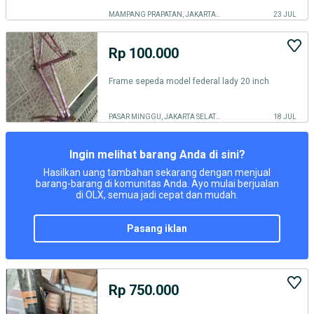
MAMPANG PRAPATAN, JAKARTA SELATAN
23 JUL
Rp 100.000
Frame sepeda model federal lady 20 inch
PASAR MINGGU, JAKARTA SELATAN
18 JUL
Ingin melihat barang Anda di sini?
Hasilkan uang tambahan sekarang dengan menjual
barang-barang di komunitas Anda. Ayo mulai berjualan
di OLX, semua jadi cepat dan mudah.
pasang iklan
Rp 750.000