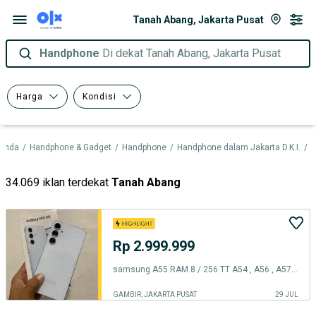
Tanah Abang, Jakarta Pusat
Handphone
Di dekat Tanah Abang, Jakarta Pusat
Harga
Kondisi
randa
/
Handphone & Gadget
/
Handphone
/
Handphone dalam Jakarta D.K.I.
/
H
34.069 iklan terdekat
Tanah Abang
Rp 2.999.999
samsung A55 RAM 8 / 256 TT A54 , A56 , A57 A36 , A37 , 12 ULTRA 512 ,
GAMBIR, JAKARTA PUSAT
29 JUL