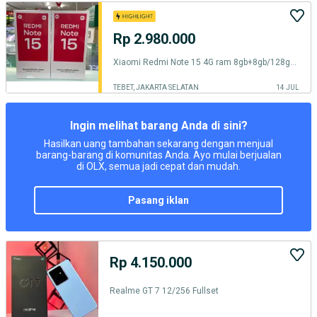
Rp 2.980.000
Xiaomi Redmi Note 15 4G ram 8gb+8gb/128gb baru garansi resmi
TEBET, JAKARTA SELATAN
14 JUL
Ingin melihat barang Anda di sini?
Hasilkan uang tambahan sekarang dengan menjual
barang-barang di komunitas Anda. Ayo mulai berjualan
di OLX, semua jadi cepat dan mudah.
pasang iklan
Rp 4.150.000
Realme GT 7 12/256 Fullset