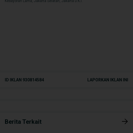
Kebayoran Lama, Jakarta Selatan, Jakarta D.K.I.
ID IKLAN
930814584
LAPORKAN IKLAN INI
Berita Terkait