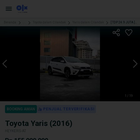
Beranda
...
Toyota dalam Cilandak
Yaris dalam Cilandak
[ TDP 24.9 JUTA ] YARIS HEYKERS AT 2016 LOW KM 75 RIBU
1 / 19
BOOKING AMAN
PENJUAL TERVERIFIKASI
Toyota Yaris (2016)
HEYKERS-AT