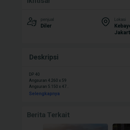
Ikhtisar
penjual
Lokasi
Diler
Kebay
Jakart
Deskripsi
DP 40
Angsuran 4.260 x 59
Angsuran 5.150 x 47
...
Selengkapnya
Berita Terkait