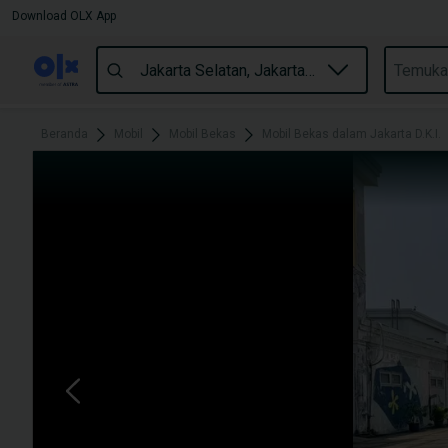
Download OLX App
Beranda
Mobil
Mobil Bekas
Mobil Bekas dalam Jakarta D.K.I.