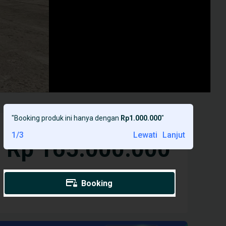
"
Booking produk ini hanya dengan
Rp1.000.000
"
1
/
3
Lewati
Lanjut
Rp 165.000.000
Booking