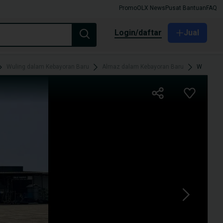
Promo
OLX News
Pusat Bantuan
FAQ
login/daftar
Jual
Wuling dalam Kebayoran Baru
Almaz dalam Kebayoran Baru
Wuling Almaz Exclusive 2021 7 Seater Hitam Servis Record Siap Pake