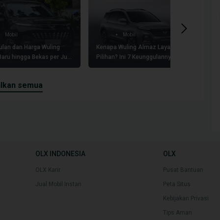
Mobil
Mobil
lan dan Harga Wuling
Kenapa Wuling Almaz Layak Jadi
Se
aru hingga Bekas per Juli
Pilihan? Ini 7 Keunggulannya!
K
ilkan semua
OLX INDONESIA
OLX
OLX Karir
Pusat Bantuan
Jual Mobil Instan
Peta Situs
Kebijakan Privasi
Tips Aman