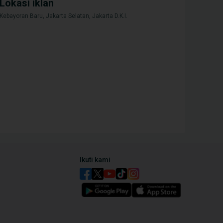
Lokasi iklan
Kebayoran Baru, Jakarta Selatan, Jakarta D.K.I.
Berita
Mobil
gini Pajak yang Harus Dibayar
Komparasi Honda CR-V dan
alau Kamu Punya Wuling Almaz
Wuling Almaz, Siapa
Pemenangnya?
Ikuti kami