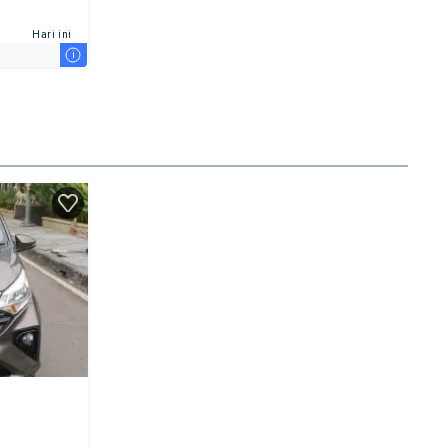
Hari ini
i