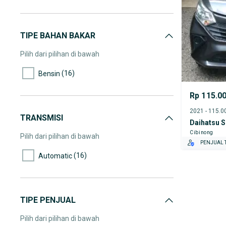
(1)
125.000-130.000
TIPE BAHAN BAKAR
Pilih dari pilihan di bawah
(16)
Bensin
Rp 115.0
TRANSMISI
Daihatsu S
Cibinong
Pilih dari pilihan di bawah
PENJUAL T
(16)
Automatic
TIPE PENJUAL
Pilih dari pilihan di bawah