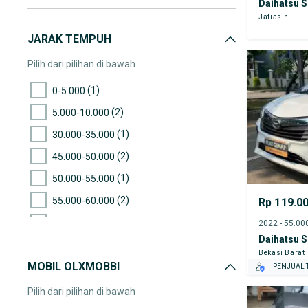
Daihatsu S
Jatiasih
JARAK TEMPUH
Pilih dari pilihan di bawah
(1)
0-5.000
(2)
5.000-10.000
(1)
30.000-35.000
(2)
45.000-50.000
(1)
50.000-55.000
(2)
55.000-60.000
Rp 119.0
(2)
70.000-75.000
Daihatsu S
(1)
80.000-85.000
Bekasi Barat
MOBIL OLXMOBBI
(1)
85.000-90.000
PENJUAL T
(2)
115.000-120.000
Pilih dari pilihan di bawah