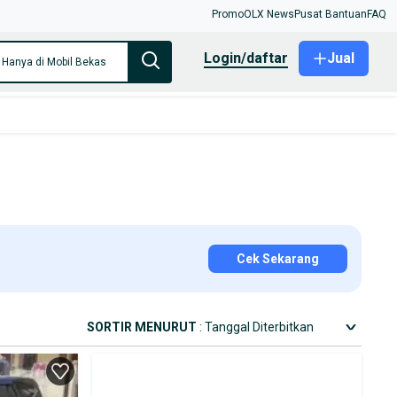
Promo
OLX News
Pusat Bantuan
FAQ
login/daftar
Jual
Hanya di Mobil Bekas
Cek Sekarang
SORTIR MENURUT
: Tanggal Diterbitkan