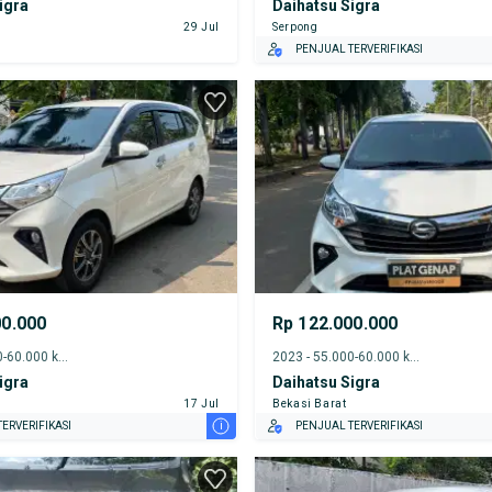
igra
Daihatsu Sigra
29 Jul
Serpong
PENJUAL TERVERIFIKASI
00.000
Rp 122.000.000
2022 - 55.000-60.000 km
2023 - 55.000-60.000 km
igra
Daihatsu Sigra
17 Jul
Bekasi Barat
i
ERVERIFIKASI
PENJUAL TERVERIFIKASI