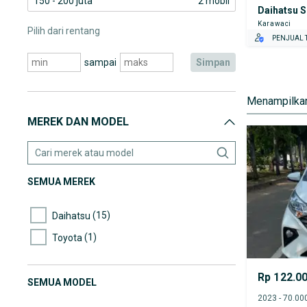
150 - 200 juta
2 mobil
Daihatsu S
Karawaci
Pilih dari rentang
PENJUAL T
sampai
simpan
Menampilkan
MEREK DAN MODEL
SEMUA MEREK
(15)
Daihatsu
(1)
Toyota
Rp 122.0
SEMUA MODEL