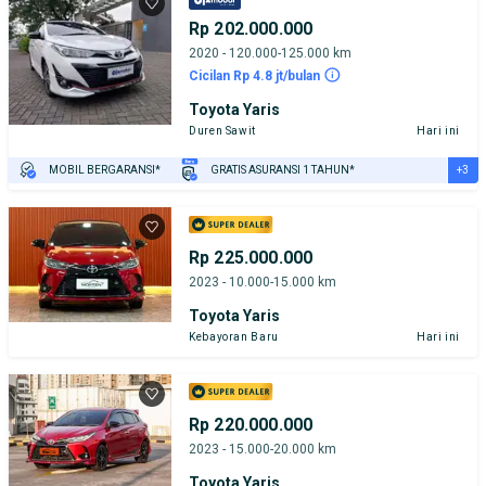
Rp 202.000.000
2020 - 120.000-125.000 km
Cicilan Rp 4.8 jt/bulan
Toyota Yaris
Duren Sawit
Hari ini
+3
MOBIL BERGARANSI*
GRATIS ASURANSI 1 TAHUN*
TEST DRIVE DARI RUMAH
GRATIS BIAYA JASA PERAWATAN*
PENJUAL TERVERIFIKASI
Rp 225.000.000
2023 - 10.000-15.000 km
Toyota Yaris
Kebayoran Baru
Hari ini
Rp 220.000.000
2023 - 15.000-20.000 km
Toyota Yaris