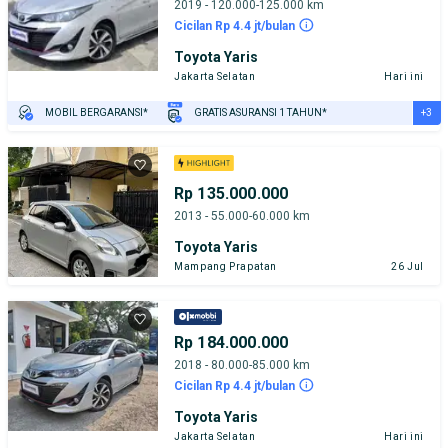
2019 - 120.000-125.000 km
Cicilan Rp 4.4 jt/bulan
Toyota Yaris
Jakarta Selatan
Hari ini
+3
MOBIL BERGARANSI*
GRATIS ASURANSI 1 TAHUN*
TEST DRIVE DARI RUMAH
GRATIS BIAYA JASA PERAWATAN*
PENJUAL TERVERIFIKASI
Rp 135.000.000
2013 - 55.000-60.000 km
Toyota Yaris
Mampang Prapatan
26 Jul
Rp 184.000.000
2018 - 80.000-85.000 km
Cicilan Rp 4.4 jt/bulan
Toyota Yaris
Jakarta Selatan
Hari ini