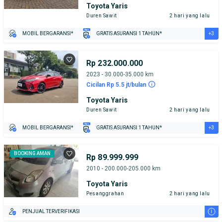
Toyota Yaris
Duren Sawit
2 hari yang lalu
+3
MOBIL BERGARANSI*
GRATIS ASURANSI 1 TAHUN*
TEST DRIVE DARI RUMAH
GRATIS BIAYA JASA PERAWATAN*
PENJUAL TERVERIFIKASI
Rp 232.000.000
2023 - 30.000-35.000 km
Cicilan Rp 5.5 jt/bulan
Toyota Yaris
Duren Sawit
2 hari yang lalu
+3
MOBIL BERGARANSI*
GRATIS ASURANSI 1 TAHUN*
TEST DRIVE DARI RUMAH
GRATIS BIAYA JASA PERAWATAN*
PENJUAL TERVERIFIKASI
BOOKING AMAN
Rp 89.999.999
2010 - 200.000-205.000 km
Toyota Yaris
Pesanggrahan
2 hari yang lalu
i
PENJUAL TERVERIFIKASI