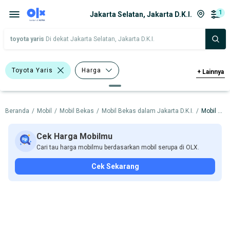
1
Jakarta Selatan, Jakarta D.K.I.
toyota yaris
Di dekat Jakarta Selatan, Jakarta D.K.I.
Toyota Yaris
Harga
+
Lainnya
Merek Dan Model
Tahun
Beranda
/
Mobil
/
Mobil Bekas
/
Mobil Bekas dalam Jakarta D.K.I.
/
Mobil Bekas dalam Jakarta Selatan
Tipe Bodi
Tipe Membership
Cek Harga Mobilmu
Cari tau harga mobilmu berdasarkan mobil serupa di OLX.
Cek Sekarang