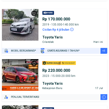
Rp 170.000.000
2019 - 135.000-140.000 km
Cicilan Rp 4 jt/bulan
Toyota Yaris
Cilandak
Hari ini
+3
MOBIL BERGARANSI*
GRATIS ASURANSI 1 TAHUN*
TEST DRIVE DARI RUMAH
GRATIS BIAYA JASA PERAWATAN*
PENJUAL TERVERIFIKASI
Rp 220.000.000
2023 - 15.000-20.000 km
Toyota Yaris
Kebayoran Baru
17 Jul
i
PENJUAL TERVERIFIKASI