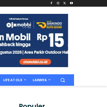
LIFE AT OLX
LAINNYA
Populer.