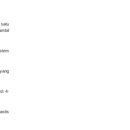
 satu
ambil
istem
 yang
st 4-
astis