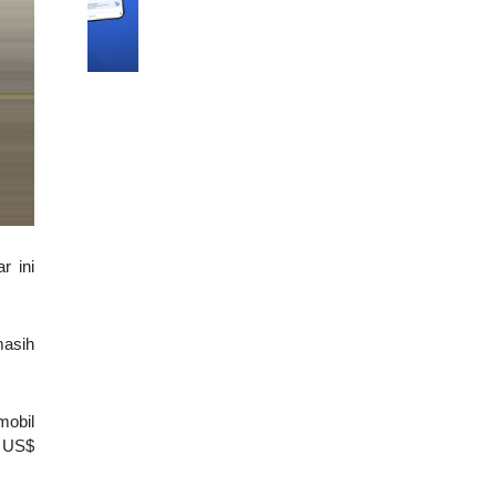
r ini
masih
mobil
n US$