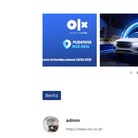
Berita
admin
https://news.olx.co.id/