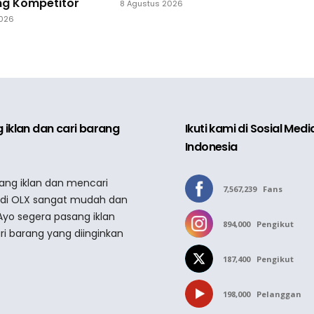
ng Kompetitor
8 Agustus 2026
2026
 iklan dan cari barang
Ikuti kami di Sosial Med
Indonesia
sang iklan dan mencari
7,567,239
Fans
 di OLX sangat mudah dan
Ayo segera pasang iklan
894,000
Pengikut
ri barang yang diinginkan
187,400
Pengikut
198,000
Pelanggan