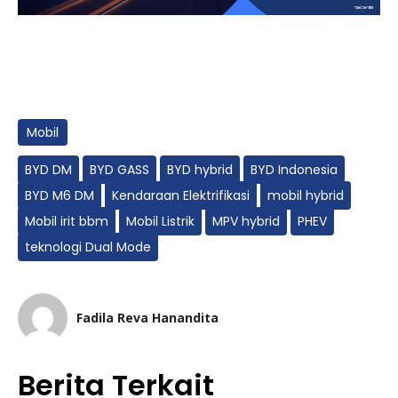
Mobil
BYD DM
BYD GASS
BYD hybrid
BYD Indonesia
BYD M6 DM
Kendaraan Elektrifikasi
mobil hybrid
Mobil irit bbm
Mobil Listrik
MPV hybrid
PHEV
teknologi Dual Mode
Fadila Reva Hanandita
Berita Terkait