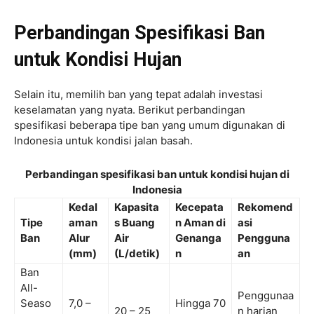
Perbandingan Spesifikasi Ban
untuk Kondisi Hujan
Selain itu, memilih ban yang tepat adalah investasi
keselamatan yang nyata. Berikut perbandingan
spesifikasi beberapa tipe ban yang umum digunakan di
Indonesia untuk kondisi jalan basah.
Perbandingan spesifikasi ban untuk kondisi hujan di
Indonesia
Kedal
Kapasita
Kecepata
Rekomend
Tipe
aman
s Buang
n Aman di
asi
Ban
Alur
Air
Genanga
Pengguna
(mm)
(L/detik)
n
an
Ban
All-
Penggunaa
Seaso
7,0 –
Hingga 70
20 – 25
n harian