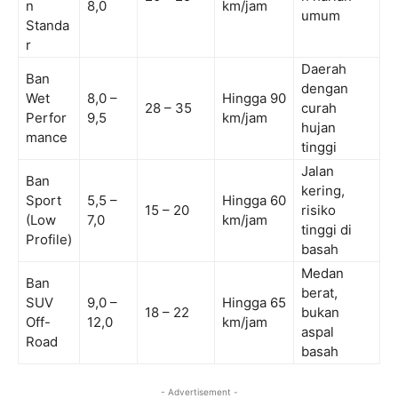
n
8,0
km/jam
umum
Standa
r
Daerah
Ban
dengan
Wet
8,0 –
Hingga 90
28 – 35
curah
Perfor
9,5
km/jam
hujan
mance
tinggi
Jalan
Ban
kering,
Sport
5,5 –
Hingga 60
15 – 20
risiko
(Low
7,0
km/jam
tinggi di
Profile)
basah
Medan
Ban
berat,
SUV
9,0 –
Hingga 65
18 – 22
bukan
Off-
12,0
km/jam
aspal
Road
basah
- Advertisement -