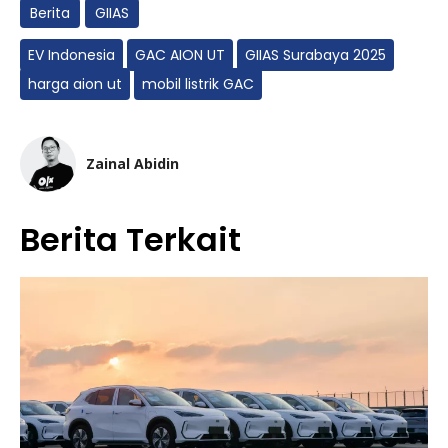
Berita
GIIAS
EV Indonesia
GAC AION UT
GIIAS Surabaya 2025
harga aion ut
mobil listrik GAC
Zainal Abidin
Berita Terkait