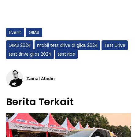
Event
GIIAS
GIIAS 2024
mobil test drive di giias 2024
Test Drive
test drive giias 2024
test ride
Zainal Abidin
Berita Terkait