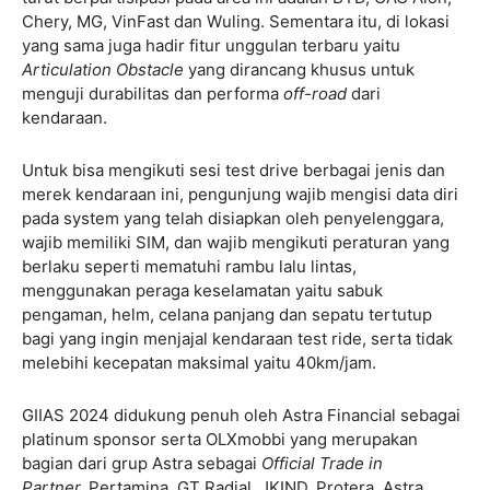
Chery, MG, VinFast dan Wuling. Sementara itu, di lokasi
yang sama juga hadir fitur unggulan terbaru yaitu
Articulation Obstacle
yang dirancang khusus untuk
menguji durabilitas dan performa
off-road
dari
kendaraan.
Untuk bisa mengikuti sesi test drive berbagai jenis dan
merek kendaraan ini, pengunjung wajib mengisi data diri
pada system yang telah disiapkan oleh penyelenggara,
wajib memiliki SIM, dan wajib mengikuti peraturan yang
berlaku seperti mematuhi rambu lalu lintas,
menggunakan peraga keselamatan yaitu sabuk
pengaman, helm, celana panjang dan sepatu tertutup
bagi yang ingin menjajal kendaraan test ride, serta tidak
melebihi kecepatan maksimal yaitu 40km/jam.
GIIAS 2024 didukung penuh oleh Astra Financial sebagai
platinum sponsor serta OLXmobbi yang merupakan
bagian dari grup Astra sebagai
Official Trade in
Partner,
Pertamina, GT Radial, JKIND, Protera, Astra