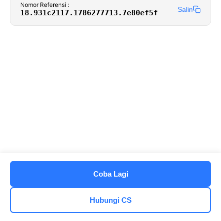
Nomor Referensi :
Salin
18.931c2117.1786277713.7e80ef5f
Coba Lagi
Hubungi CS