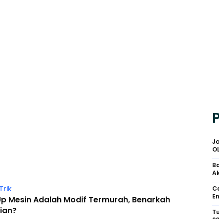
Ja
O
Bo
Ak
Trik
Ca
Em
Up Mesin Adalah Modif Termurah, Benarkah
ian?
Tu