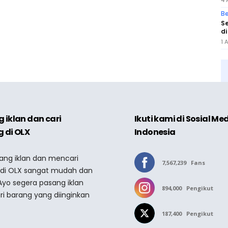
4 
Be
Se
di
1 
 iklan dan cari
Ikuti kami di Sosial Me
 di OLX
Indonesia
sang iklan dan mencari
7,567,239
Fans
 di OLX sangat mudah dan
Ayo segera pasang iklan
894,000
Pengikut
ri barang yang diinginkan
187,400
Pengikut