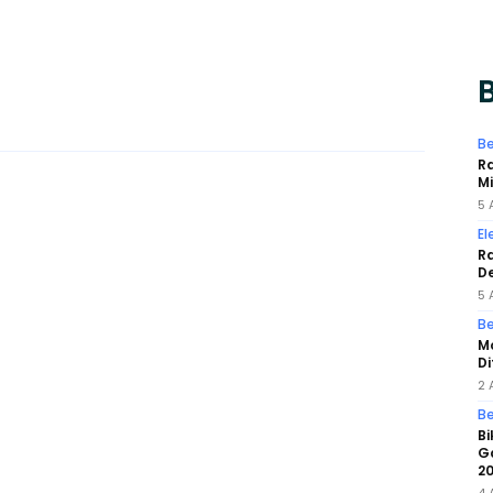
B
Be
Ra
Mi
5 
El
Ra
De
5 
Be
Mo
D
2 
Be
Bi
G
2