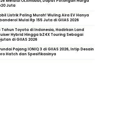
026 Melalui OLXmobbi, Dapat Potongan Harga
p20 Juta
bil Listrik Paling Murah! Wuling Aira EV Hanya
banderol Mulai Rp 155 Juta di GIIAS 2026
 Tahun Toyota di Indonesia, Hadirkan Land
uiser Hybrid Hingga bZ4X Touring Sebagai
jutan di GIIAS 2026
undai Pajang IONIQ 3 di GIIAS 2026, Intip Desain
ro Hatch dan Spesifikasinya