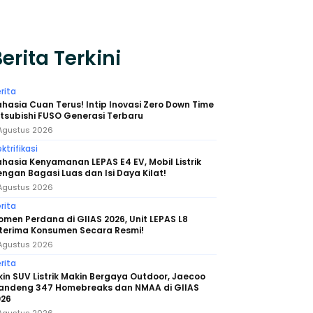
erita Terkini
rita
hasia Cuan Terus! Intip Inovasi Zero Down Time
tsubishi FUSO Generasi Terbaru
Agustus 2026
ektrifikasi
hasia Kenyamanan LEPAS E4 EV, Mobil Listrik
ngan Bagasi Luas dan Isi Daya Kilat!
Agustus 2026
rita
men Perdana di GIIAS 2026, Unit LEPAS L8
iterima Konsumen Secara Resmi!
Agustus 2026
rita
kin SUV Listrik Makin Bergaya Outdoor, Jaecoo
andeng 347 Homebreaks dan NMAA di GIIAS
026