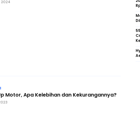
2
 2024
R
Mo
Di
55
Cr
Ke
Hy
Ae
a
Up Motor, Apa Kelebihan dan Kekurangannya?
2023