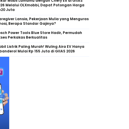
kar Mobil Lamamu dengan Chery E5 di GIIAS
026 Melalui OLXmobbi, Dapat Potongan Harga
p20 Juta
regiver Lansia, Pekerjaan Mulia yang Menguras
osi, Berapa Standar Gajinya?
sch Power Tools Blue Store Hadir, Permudah
ses Perkakas Berkualitas
bil Listrik Paling Murah! Wuling Aira EV Hanya
banderol Mulai Rp 155 Juta di GIIAS 2026