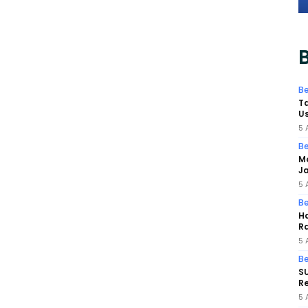
B
Be
Ta
Us
5 
Be
M
Ja
5 
Be
Ha
Ra
5 
Be
SU
Re
5 