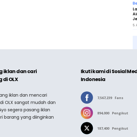
Be
L
Ai
J
5 
 iklan dan cari
Ikuti kami di Sosial Me
 di OLX
Indonesia
sang iklan dan mencari
7,567,239
Fans
 di OLX sangat mudah dan
Ayo segera pasang iklan
894,000
Pengikut
ri barang yang diinginkan
187,400
Pengikut