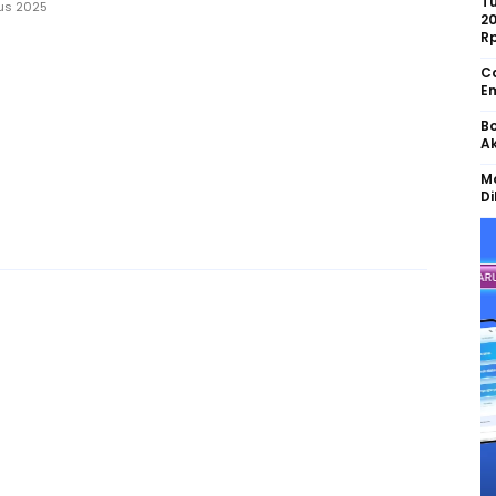
Tu
us 2025
2
R
Ca
Em
Bo
Ak
Mo
Di