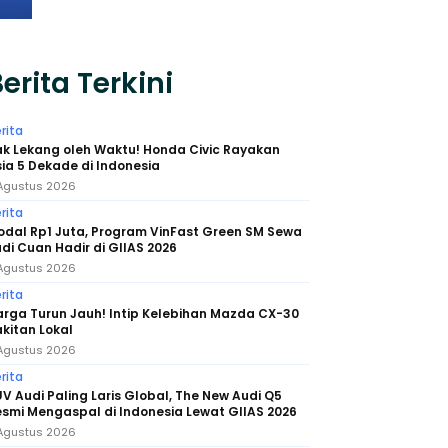
erita Terkini
rita
k Lekang oleh Waktu! Honda Civic Rayakan
ia 5 Dekade di Indonesia
Agustus 2026
rita
odal Rp1 Juta, Program VinFast Green SM Sewa
di Cuan Hadir di GIIAS 2026
Agustus 2026
rita
rga Turun Jauh! Intip Kelebihan Mazda CX-30
kitan Lokal
Agustus 2026
rita
V Audi Paling Laris Global, The New Audi Q5
smi Mengaspal di Indonesia Lewat GIIAS 2026
Agustus 2026