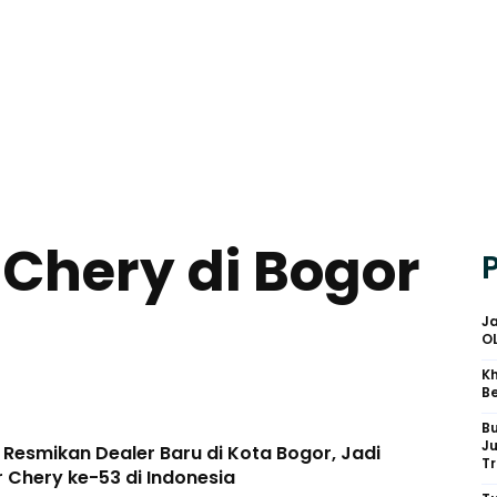
 Chery di Bogor
Ja
O
Kh
Be
B
J
Resmikan Dealer Baru di Kota Bogor, Jadi
Tr
 Chery ke-53 di Indonesia