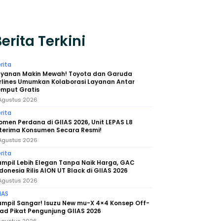
erita Terkini
rita
ayanan Makin Mewah! Toyota dan Garuda
rlines Umumkan Kolaborasi Layanan Antar
emput Gratis
Agustus 2026
rita
men Perdana di GIIAS 2026, Unit LEPAS L8
iterima Konsumen Secara Resmi!
Agustus 2026
rita
mpil Lebih Elegan Tanpa Naik Harga, GAC
donesia Rilis AION UT Black di GIIAS 2026
Agustus 2026
IAS
ampil Sangar! Isuzu New mu-X 4×4 Konsep Off-
ad Pikat Pengunjung GIIAS 2026