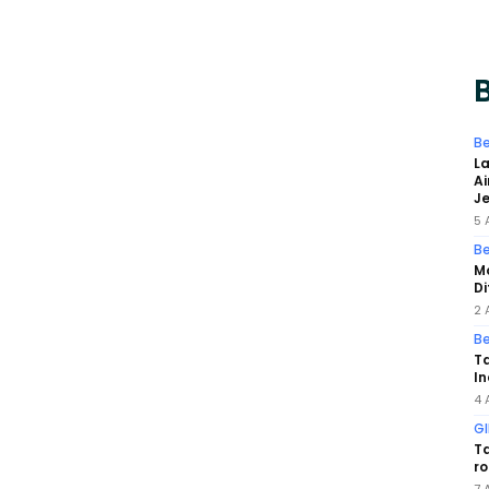
B
Be
L
Ai
J
5 
Be
Mo
D
2 
Be
Ta
In
4 
GI
T
ro