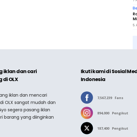
7 
Be
Ra
Mi
5 
 iklan dan cari
Ikuti kami di Sosial Me
 di OLX
Indonesia
sang iklan dan mencari
7,567,239
Fans
 di OLX sangat mudah dan
Ayo segera pasang iklan
894,000
Pengikut
ri barang yang diinginkan
187,400
Pengikut