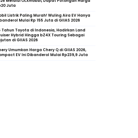
026 Melalui OLXmobbi, Dapat Potongan Harga
p20 Juta
bil Listrik Paling Murah! Wuling Aira EV Hanya
banderol Mulai Rp 155 Juta di GIIAS 2026
 Tahun Toyota di Indonesia, Hadirkan Land
uiser Hybrid Hingga bZ4X Touring Sebagai
jutan di GIIAS 2026
ery Umumkan Harga Chery Q di GIIAS 2026,
mpact EV Ini Dibanderol Mulai Rp239,9 Juta