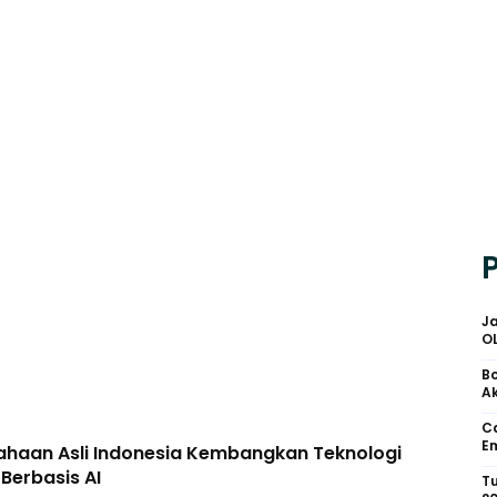
Ja
O
Bo
Ak
Ca
Em
ahaan Asli Indonesia Kembangkan Teknologi
 Berbasis AI
Tu