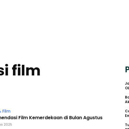
i film
Ja
O
Bo
Ak
 Film
Ca
Em
endasi Film Kemerdekaan di Bulan Agustus
us 2025
Tu