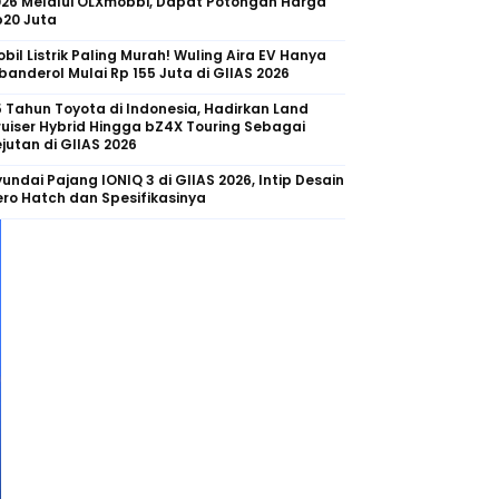
026 Melalui OLXmobbi, Dapat Potongan Harga
p20 Juta
bil Listrik Paling Murah! Wuling Aira EV Hanya
banderol Mulai Rp 155 Juta di GIIAS 2026
 Tahun Toyota di Indonesia, Hadirkan Land
uiser Hybrid Hingga bZ4X Touring Sebagai
jutan di GIIAS 2026
undai Pajang IONIQ 3 di GIIAS 2026, Intip Desain
ro Hatch dan Spesifikasinya