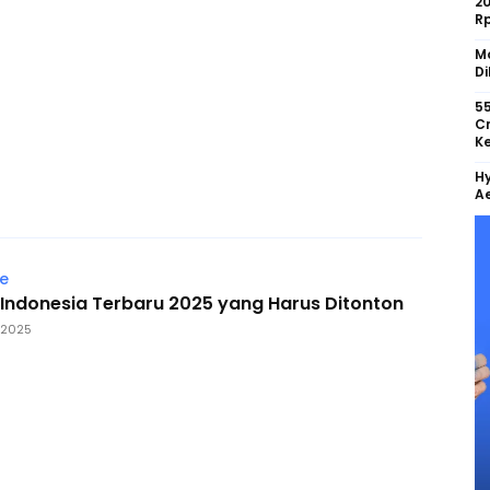
2
R
Mo
Di
55
Cr
Ke
Hy
Ae
le
m Indonesia Terbaru 2025 yang Harus Ditonton
 2025