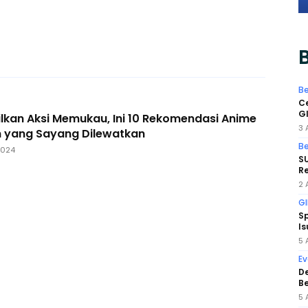
B
Be
Ce
GI
lkan Aksi Memukau, Ini 10 Rekomendasi Anime
3 
n yang Sayang Dilewatkan
Be
2024
SU
Re
2 
GI
Sp
Is
5 
Ev
De
B
5 