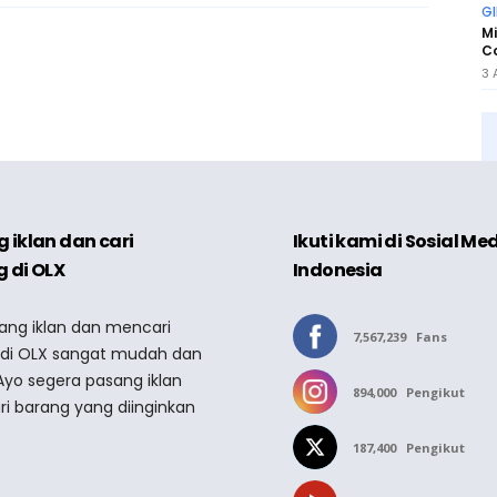
GI
Mi
Co
3 
 iklan dan cari
Ikuti kami di Sosial Me
 di OLX
Indonesia
sang iklan dan mencari
7,567,239
Fans
 di OLX sangat mudah dan
Ayo segera pasang iklan
894,000
Pengikut
ri barang yang diinginkan
187,400
Pengikut