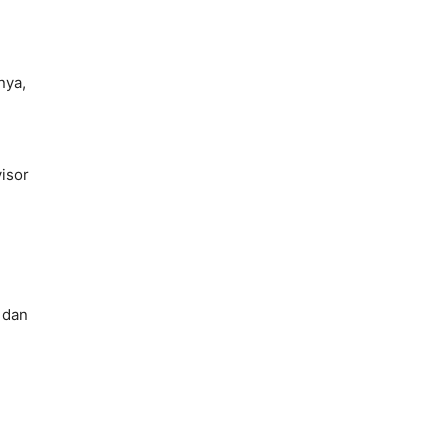
nya,
visor
 dan