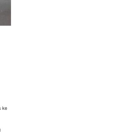
s ke
g