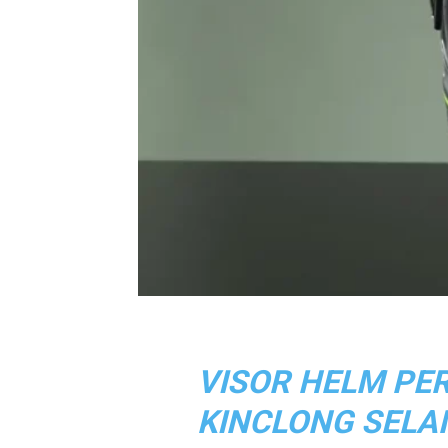
VISOR HELM PE
KINCLONG SELAM