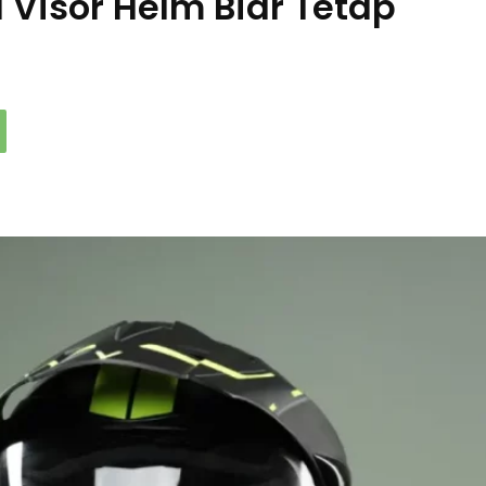
 Visor Helm Biar Tetap