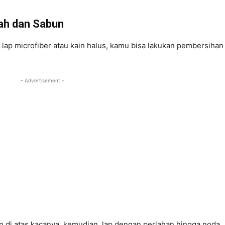
ah dan Sabun
 lap microfiber atau kain halus, kamu bisa lakukan pembersihan
- Advertisement -
n di atas kacanya, kemudian, lap dengan perlahan hingga noda