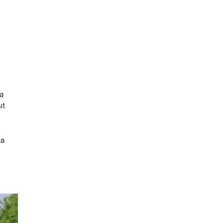
a
ut
ca