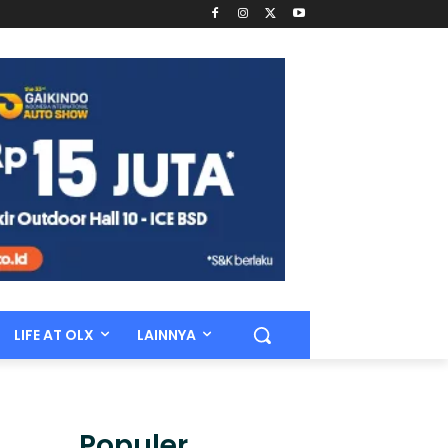
LIFE AT OLX
LAINNYA
Populer.