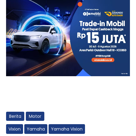
Berita
Motor
Vixion
Yamaha
Yamaha Vixion