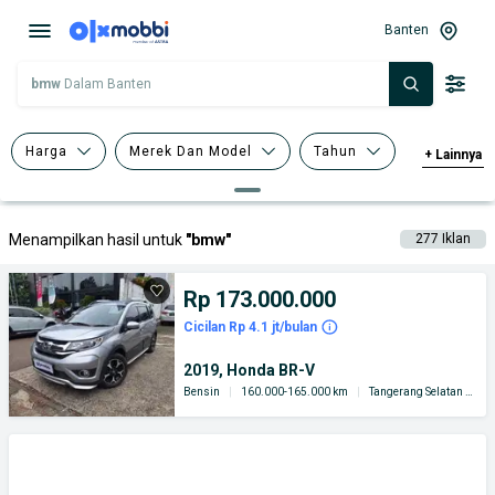
Banten
bmw
Dalam Banten
Harga
Merek Dan Model
Tahun
+
Lainnya
Tipe Bodi
Menampilkan hasil untuk
"
bmw
"
277
Iklan
Rp 173.000.000
Cicilan Rp 4.1 jt/bulan
2019, Honda BR-V
Bensin
|
160.000-165.000 km
|
Tangerang Selatan Kota