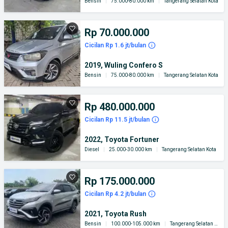
Bensin
|
75.000-80.000 km
|
Tangerang Selatan Kota
Rp 70.000.000
Cicilan Rp 1.6 jt/bulan
2019, Wuling Confero S
Bensin
|
75.000-80.000 km
|
Tangerang Selatan Kota
Rp 480.000.000
Cicilan Rp 11.5 jt/bulan
2022, Toyota Fortuner
Diesel
|
25.000-30.000 km
|
Tangerang Selatan Kota
Rp 175.000.000
Cicilan Rp 4.2 jt/bulan
2021, Toyota Rush
Bensin
|
100.000-105.000 km
|
Tangerang Selatan Kota