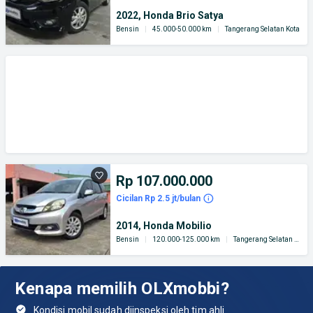
2022, Honda Brio Satya
Bensin
|
45.000-50.000 km
|
Tangerang Selatan Kota
Rp 107.000.000
Cicilan Rp 2.5 jt/bulan
2014, Honda Mobilio
Bensin
|
120.000-125.000 km
|
Tangerang Selatan Kota
Kenapa memilih OLXmobbi?
Kondisi mobil sudah diinspeksi oleh tim ahli