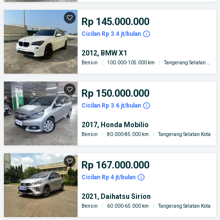
Rp 145.000.000
Cicilan Rp 3.4 jt/bulan
2012, BMW X1
Bensin
|
100.000-105.000 km
|
Tangerang Selatan Kota
Rp 150.000.000
Cicilan Rp 3.6 jt/bulan
2017, Honda Mobilio
Bensin
|
80.000-85.000 km
|
Tangerang Selatan Kota
Rp 167.000.000
Cicilan Rp 4 jt/bulan
2021, Daihatsu Sirion
Bensin
|
60.000-65.000 km
|
Tangerang Selatan Kota