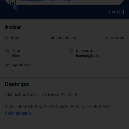
Perlindungan ekstra bebas biaya
Lagi [+]
Ikhtisar
Bensin
85.000-90.000 Km
Automatic
Penjual
Kiaracondong
Diler
Bandung Kota
Kapasitas Mesin
--
Deskripsi
"Honda Brio Satya 1.2 E Bensin-AT 2019
.
MOBIL BEKAS BERKUALITAS | SIAP PAKAI & TERPERCAYA
...
Selengkapnya