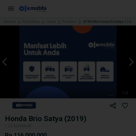
Beranda
Mobil Bekas
Honda
Brio Satya
DP MURAH Honda Brio Satya 1.2 E Bensin-AT 2019 CYBZD
1 / 2
Honda Brio Satya (2019)
1.2 E BENSIN-AT
Rp 116.000.000