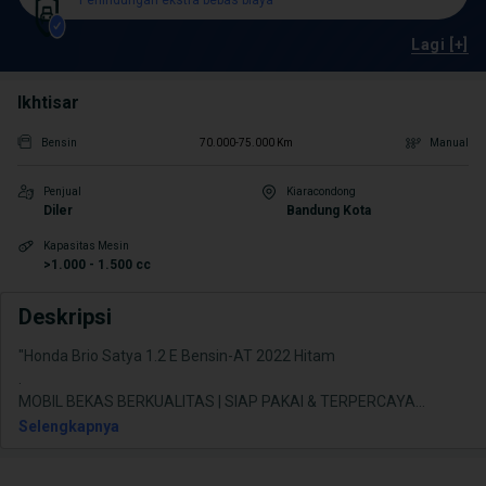
Perlindungan ekstra bebas biaya
Lagi [+]
Ikhtisar
Bensin
70.000-75.000 Km
Manual
Penjual
Kiaracondong
Diler
Bandung Kota
Kapasitas Mesin
>1.000 - 1.500 cc
Deskripsi
"Honda Brio Satya 1.2 E Bensin-AT 2022 Hitam
.
MOBIL BEKAS BERKUALITAS | SIAP PAKAI & TERPERCAYA
...
Selengkapnya