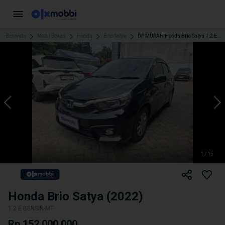
Beranda
Mobil Bekas
Honda
Brio Satya
DP MURAH Honda Brio Satya 1.2 E Bensin-AT 2022 Hitam CUBJD
1 / 15
Honda Brio Satya (2022)
1.2 E BENSIN-MT
Rp 152.000.000