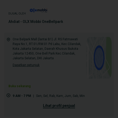
DIJUAL OLEH
Ahdiat - OLX Mobbi OneBellpark
One Belpark Mall (lantai B1) Jl. RS Fatmawati
Raya No.1, RT.01/RW.01 Pd Labu, Kec.Cilandak,
Kota Jakarta Selatan, Daerah Khusus Ibukota
Jakarta 12450, One Bell Park Kec.Cilandak,
Jakarta Selatan, DKI Jakarta
Dapatkan petunjuk
Buka sekarang
9 AM - 7 PM
|
Sen
,
Sel
,
Rab
,
Kam
,
Jum
,
Sab
,
Min
lihat profil penjual