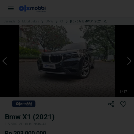
Beranda
Mobil Bekas
BMW
X1
[TDP 5%] BMW X1 2021 TRL
1 / 17
Bmw X1 (2021)
1.5 SDRIVE18I BENSIN-AT
Rp 303.000.000