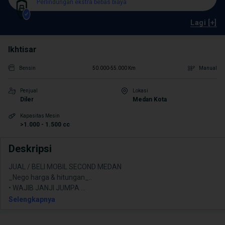
Perlindungan ekstra bebas biaya
Lagi [+]
Ikhtisar
Bensin
50.000-55.000 Km
Manual
Penjual
Lokasi
Diler
Medan Kota
Kapasitas Mesin
>1.000 - 1.500 cc
Deskripsi
JUAL / BELI MOBIL SECOND MEDAN
_Nego harga & hitungan_..
•⁠ ⁠WAJIB JANJI JUMPA
...
Selengkapnya