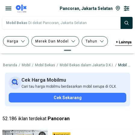
Pancoran, Jakarta Selatan
Mobil Bekas
Di dekat Pancoran, Jakarta Selatan
Harga
Merek Dan Model
Tahun
+
Lainnya
Tipe Bodi
Tipe Membership
Beranda
/
Mobil
/
Mobil Bekas
/
Mobil Bekas dalam Jakarta D.K.I.
/
Mobil Bekas dalam Jakarta Selatan
Cek Harga Mobilmu
Cari tau harga mobilmu berdasarkan mobil serupa di OLX.
Cek Sekarang
52.186 iklan terdekat
Pancoran