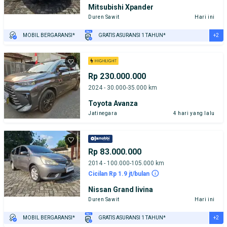
Mitsubishi Xpander
Duren Sawit
Hari ini
+2
MOBIL BERGARANSI*
GRATIS ASURANSI 1 TAHUN*
TEST DRIVE DARI RUMAH
GRATIS BIAYA JASA PERAWATAN*
Rp 230.000.000
2024 - 30.000-35.000 km
Toyota Avanza
Jatinegara
4 hari yang lalu
Rp 83.000.000
2014 - 100.000-105.000 km
Cicilan Rp 1.9 jt/bulan
Nissan Grand livina
Duren Sawit
Hari ini
+2
MOBIL BERGARANSI*
GRATIS ASURANSI 1 TAHUN*