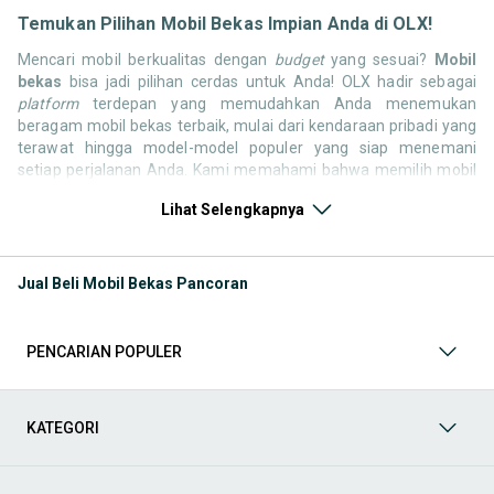
Temukan Pilihan Mobil Bekas Impian Anda di OLX!
Mencari mobil berkualitas dengan
budget
yang sesuai?
Mobil
bekas
bisa jadi pilihan cerdas untuk Anda! OLX hadir sebagai
platform
terdepan yang memudahkan Anda menemukan
beragam mobil bekas terbaik, mulai dari kendaraan pribadi yang
terawat hingga model-model populer yang siap menemani
setiap perjalanan Anda. Kami memahami bahwa memilih mobil
bekas butuh kepercayaan, oleh karena itu OLX menyediakan
Lihat Selengkapnya
ribuan daftar dari penjual terpercaya di seluruh Indonesia.
Jelajahi sekarang dan temukan mobil bekas yang paling sesuai
dengan gaya hidup, kebutuhan, dan
budget
Anda!
Jual Beli Mobil Bekas Pancoran
Memilih
mobil bekas
yang tepat tentu bukan perkara mudah.
Apakah Anda mencari mobil keluarga yang luas, SUV yang
tangguh untuk petualangan, sedan yang elegan untuk tampilan
PENCARIAN POPULER
berkelas, atau mobil kota yang irit dan lincah? Di OLX, Anda akan
menemukan berbagai pilihan mobil bekas dari berbagai merek
dan tipe. Kami hadir untuk memastikan pengalaman jual beli
mobil bekas Anda berjalan lancar, efisien, dan menyenangkan.
KATEGORI
Yuk, lihat berbagai penawaran mobil bekas yang bisa
mendukung mobilitas Anda sekarang juga! Berikut adalah
kategori lainnya yang bisa Anda temukan: