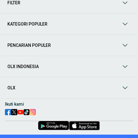
FILTER
Mobil
: Temukan berbagai pilihan mobil berkualitas dan
terpercaya di OLX! Dapatkan penawaran terbaik untuk
berbagai jenis mobil baru maupun bekas dengan kondisi
KATEGORI POPULER
prima dan riwayat yang jelas. Mulai dari Honda, Toyota,
Suzuki, hingga Mitsubishi, tersedia berbagai model MPV, SUV,
Sedan, dan lainnya.
PENCARIAN POPULER
Aksesoris Mobil
: Lengkapi tampilan dan fungsionalitas mobil
Anda dengan
aksesoris mobil
terbaik dari OLX! Temukan
beragam pilihan produk berkualitas tinggi, mulai dari
aksesoris interior seperti sarung jok dan karpet, hingga
OLX INDONESIA
aksesoris eksterior seperti
body kit
dan
roof rack
.
Audio Mobil
: Nikmati perjalanan Anda dengan pengalaman
audio terbaik bersama
audio mobil
dari OLX! Tersedia
OLX
berbagai pilihan
head unit
, speaker, amplifier, subwoofer,
hingga instalasi audio profesional. Cocok untuk Anda yang
ingin meningkatkan kualitas suara dalam kabin
mobil
,
Ikuti kami
menjadikan setiap perjalanan lebih menyenangkan.
Spare Part Mobil
: Jaga performa
mobil
Anda dengan
spare
part mobil
original dan berkualitas dari OLX! Temukan
berbagai komponen penting mulai dari filter oli, kampas rem,
busi, hingga komponen mesin lainnya.