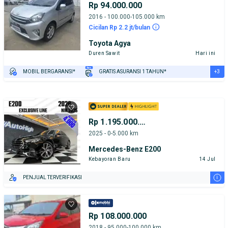
Rp 94.000.000
2016 - 100.000-105.000 km
Cicilan Rp 2.2 jt/bulan
Toyota Agya
Duren Sawit
Hari ini
+3
MOBIL BERGARANSI*
GRATIS ASURANSI 1 TAHUN*
TEST DRIVE DARI RUMAH
GRATIS BIAYA JASA PERAWATAN*
PENJUAL TERVERIFIKASI
Rp 1.195.000.000
2025 - 0-5.000 km
Mercedes-Benz E200
Kebayoran Baru
14 Jul
i
PENJUAL TERVERIFIKASI
Rp 108.000.000
2018 - 95.000-100.000 km