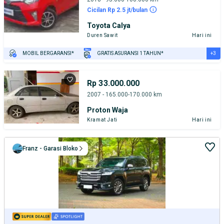
Cicilan Rp 2.5 jt/bulan
Toyota Calya
Duren Sawit
Hari ini
+3
MOBIL BERGARANSI*
GRATIS ASURANSI 1 TAHUN*
TEST DRIVE DARI RUMAH
GRATIS BIAYA JASA PERAWATAN*
PENJUAL TERVERIFIKASI
Rp 33.000.000
2007 - 165.000-170.000 km
Proton Waja
Kramat Jati
Hari ini
Franz - Garasi Bloko