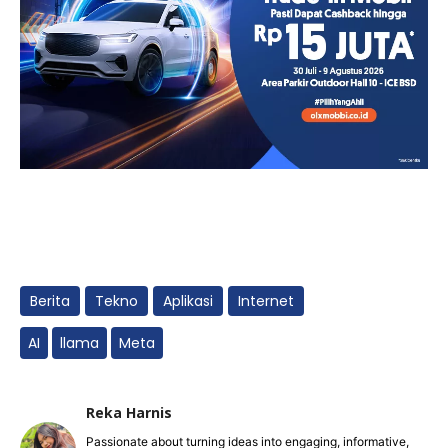
Berita
Tekno
Aplikasi
Internet
AI
llama
Meta
Reka Harnis
Passionate about turning ideas into engaging, informative,