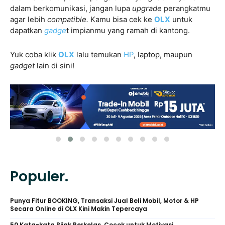
dalam berkomunikasi, jangan lupa
upgrade
perangkatmu
agar lebih
compatible.
Kamu bisa cek ke
OLX
untuk
dapatkan
gadge
t impianmu yang ramah di kantong.
Yuk coba klik
OLX
lalu temukan
HP
, laptop, maupun
gadget
lain di sini!
Populer.
Punya Fitur BOOKING, Transaksi Jual Beli Mobil, Motor & HP
Secara Online di OLX Kini Makin Tepercaya
50 Kata-kata Bijak Berkelas, Cocok untuk Motivasi