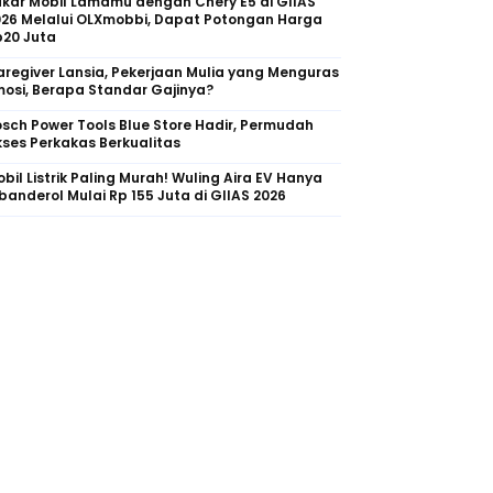
kar Mobil Lamamu dengan Chery E5 di GIIAS
026 Melalui OLXmobbi, Dapat Potongan Harga
p20 Juta
regiver Lansia, Pekerjaan Mulia yang Menguras
osi, Berapa Standar Gajinya?
sch Power Tools Blue Store Hadir, Permudah
ses Perkakas Berkualitas
bil Listrik Paling Murah! Wuling Aira EV Hanya
banderol Mulai Rp 155 Juta di GIIAS 2026