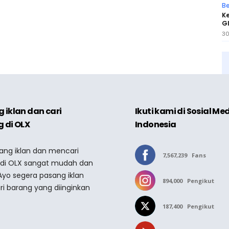
Be
K
GI
30
 iklan dan cari
Ikuti kami di Sosial Me
 di OLX
Indonesia
sang iklan dan mencari
7,567,239
Fans
 di OLX sangat mudah dan
Ayo segera pasang iklan
894,000
Pengikut
ri barang yang diinginkan
187,400
Pengikut