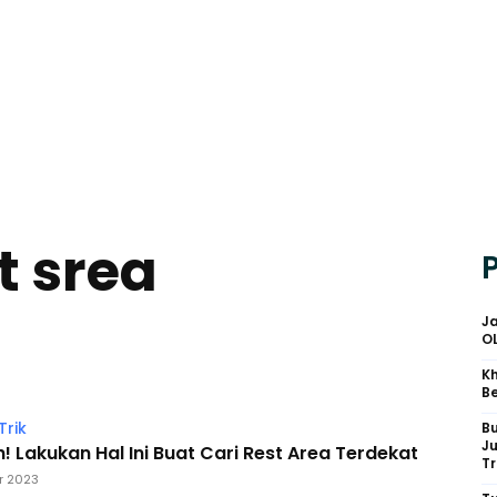
t srea
Ja
O
Kh
Be
Trik
B
J
 Lakukan Hal Ini Buat Cari Rest Area Terdekat
Tr
r 2023