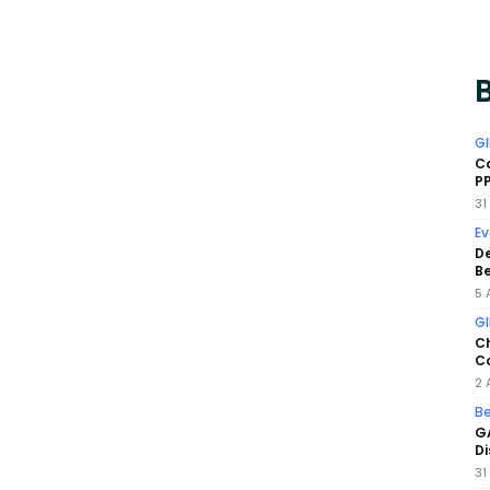
B
GI
Ca
PP
31
Ev
De
B
5 
GI
Ch
Co
2 
Be
G
Di
31