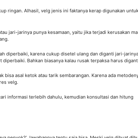
kup ringan. Alhasil, velg jenis ini faktanya kerap digunakan untu
atau jari-jarinya punya kesamaan, yaitu jika terjadi kerusakan m
eyang.
ah diperbaiki, karena cukup disetel ulang dan diganti jari-jarinya
t diperbaiki. Bahkan biasanya kalau rusak terpaksa harus diganti
ak bisa asal ketok atau tarik sembarangan. Karena ada metoden
res velg.
ari informasi terlebih dahulu, kemudian konsultasi dan hitung
aya penyok?’ Jawabannya tentu saja bisa. Meski velg dibuat dib