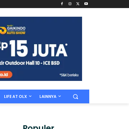
LIFE AT OLX
LAINNYA
Populer.