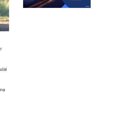
r
ulai
ena