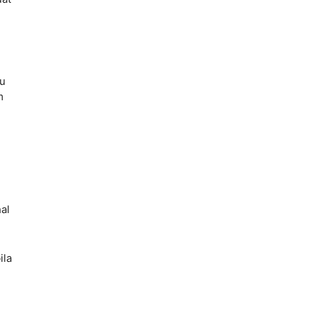
tu
m
al
ila