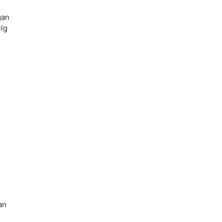
gan
elg
an