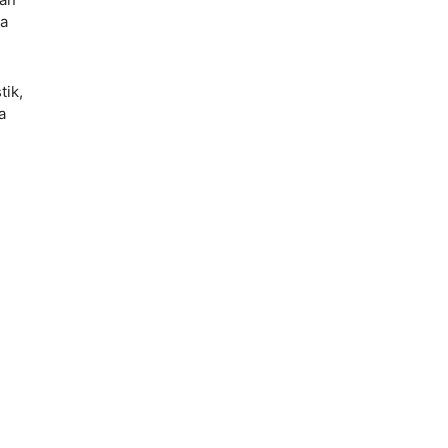
da
tik,
a