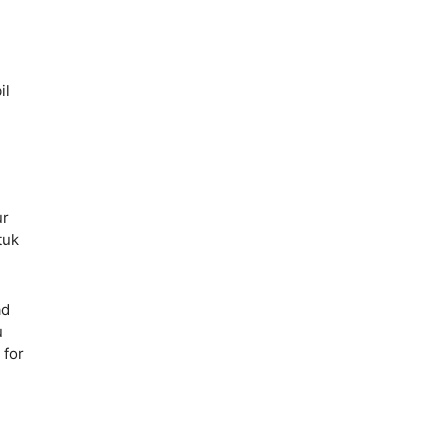
il
ur
tuk
ad
u
 for