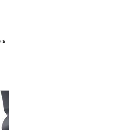
n
adi