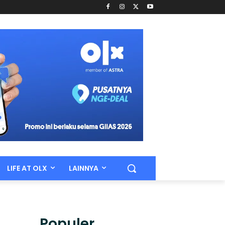
LIFE AT OLX
LAINNYA
Populer.