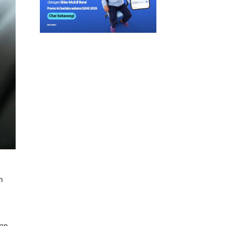
n
kan